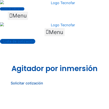
Skip
to
Lista de cotización
content
Menu
Accesorios y mobiliario
Menu
Lista de cotización
Agitador por inmersión
Solicitar cotización