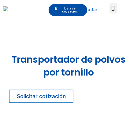
Skip
Menu
Lista de
to
cotización
content
Accesorios y mobiliario
Transportador de polvos
por tornillo
Solicitar cotización